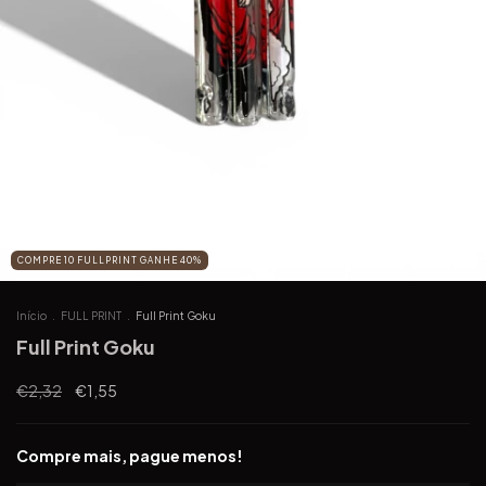
COMPRE 10 FULLPRINT GANHE 40%
Início
.
FULL PRINT
.
Full Print Goku
Full Print Goku
€2,32
€1,55
Compre mais, pague menos!