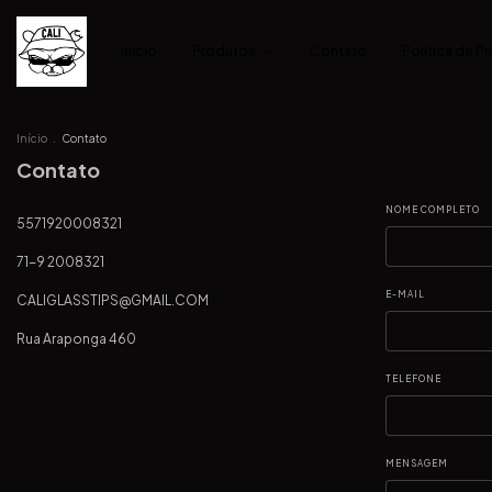
Início
Produtos
Contato
Política de P
Início
.
Contato
Contato
NOME COMPLETO
5571920008321
71-9 2008321
E-MAIL
CALIGLASSTIPS@GMAIL.COM
Rua Araponga 460
TELEFONE
MENSAGEM