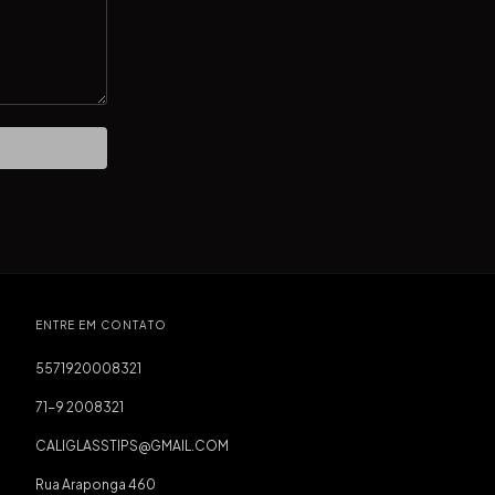
ENTRE EM CONTATO
5571920008321
71-9 2008321
CALIGLASSTIPS@GMAIL.COM
Rua Araponga 460