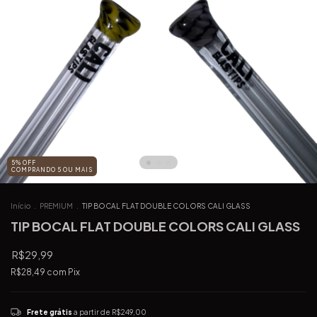
5% OFF
COMPRANDO 5 OU MAIS
Início
.
PREMIUM
.
TIP BOCAL FLAT DOUBLE COLORS CALI GLASS
TIP BOCAL FLAT DOUBLE COLORS CALI GLASS
R$29,99
R$28,49
com
Pix
Frete grátis
a partir de
R$249,00