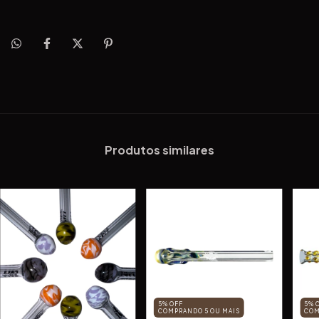
Produtos similares
5% OFF
5% 
COMPRANDO 5 OU MAIS
COM