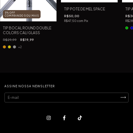
TIP POTE DE MEL SPACE
TIP
5% OFF
R$50,00
R$3
COMPRANDO 5 OU MAIS
R$47,50
com
Pix
R$28
TIP BOCAL ROUND DOUBLE
COLORS CALI GLASS
R$29,99
R$19,99
+2
ASSINE NOSSA NEWSLETTER