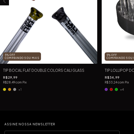
5% OFF
5% OFF
COMPRANDO 5 OU MAIS
COMPRANDO 5 OU 
TIP BOCAL FLAT DOUBLE COLORS CALI GLASS
TIP LOLLIPOP D
R$29,99
R$34,99
R$28,49
com
Pix
R$33,24
com
Pix
+1
+4
ASSINE NOSSA NEWSLETTER