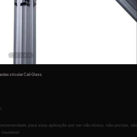
as circular Cali Glass.
o.
 recomendado para essa aplicação por ser não-tóxico, não-poroso, al
 saudável.