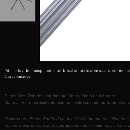
Piteira de vidro transparente com bocal colorido com duas cores mesclad
Cores variadas
Dimensões: 7cm de comprimento. 6mm a 8mm de diâmetro.
Material: Vidro borossilicato alemão e vidro colorido norte-american
O vidro borosílicato alemão da marca Scot é um material altamente
resto dos vidros. Causando apuração do sabor muito mais intensa e