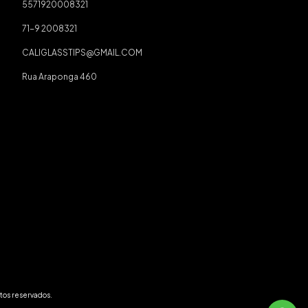
5571920008321
71-9 2008321
CALIGLASSTIPS@GMAIL.COM
Rua Araponga 460
tos reservados.