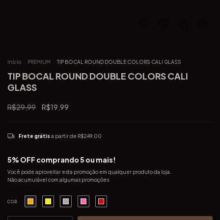
0
Início
.
PREMIUM
.
TIP BOCAL ROUND DOUBLE COLORS CALI GLASS
TIP BOCAL ROUND DOUBLE COLORS CALI
GLASS
R$29,99
R$19,99
Frete grátis
a partir de
R$249,00
5% OFF comprando 5 ou mais!
Você pode aproveitar esta promoção em qualquer produto da loja.
Não acumulável com algumas promoções
COR