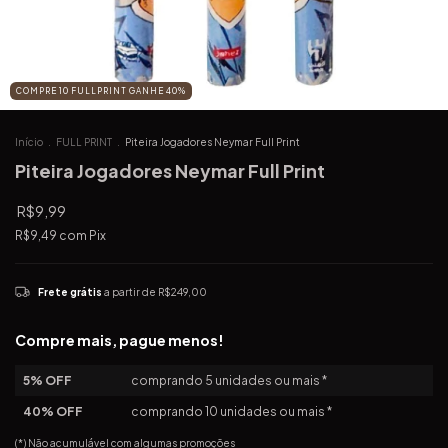
COMPRE 10 FULLPRINT GANHE 40%
Início
.
FULL PRINT
.
Piteira Jogadores Neymar Full Print
Piteira Jogadores Neymar Full Print
R$9,99
R$9,49
com
Pix
Frete grátis
a partir de
R$249,00
Compre mais, pague menos!
5% OFF
comprando 5 unidades ou mais *
40% OFF
comprando 10 unidades ou mais *
(*) Não acumulável com algumas promoções