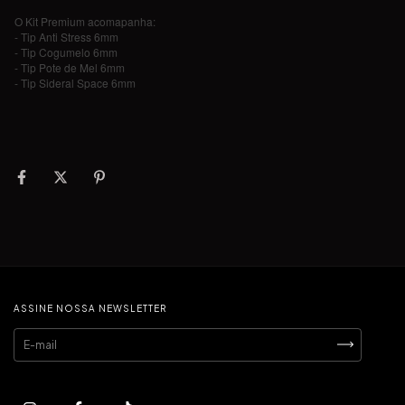
O Kit Premium acomapanha:
- Tip Anti Stress 6mm
- Tip Cogumelo 6mm
- Tip Pote de Mel 6mm
- Tip Sideral Space 6mm
ASSINE NOSSA NEWSLETTER