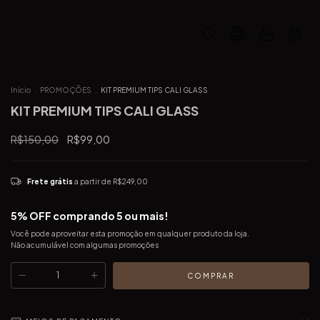
0
Início
.
PROMOÇÕES
.
KIT PREMIUM TIPS CALI GLASS
KIT PREMIUM TIPS CALI GLASS
R$150,00
R$99,00
Frete grátis
a partir de
R$249,00
5% OFF comprando 5 ou mais!
Você pode aproveitar esta promoção em qualquer produto da loja.
Não acumulável com algumas promoções